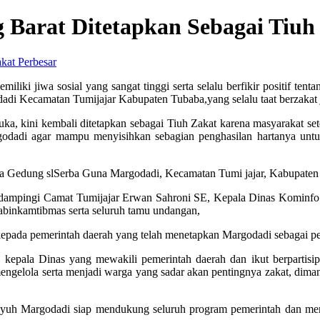
Barat Ditetapkan Sebagai Tiuh
Perbesar
liki jiwa sosial yang sangat tinggi serta selalu berfikir positif t
odadi Kecamatan Tumijajar Kabupaten Tubaba,yang selalu taat berzakat
a, kini kembali ditetapkan sebagai Tiuh Zakat karena masyarakat se
dadi agar mampu menyisihkan sebagian penghasilan hartanya untuk 
ula Gedung slSerba Guna Margodadi, Kecamatan Tumi jajar, Kabupate
, didampingi Camat Tumijajar Erwan Sahroni SE, Kepala Dinas Kominf
binkamtibmas serta seluruh tamu undangan,
epada pemerintah daerah yang telah menetapkan Margodadi sebagai pe
 kepala Dinas yang mewakili pemerintah daerah dan ikut berpartis
gelola serta menjadi warga yang sadar akan pentingnya zakat, dimana 
iyuh Margodadi siap mendukung seluruh program pemerintah dan mera