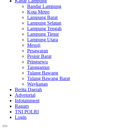
Kabar Lampung
Bandar Lampung
Kota Metro
Lampung Barat
Lampung Selatan
Lampung Tengah
Lampung Timur
Lampung Utara
Mesuji
Pesawaran
Pesisir Barat
Pringsewu
Tanggamus
Tulang Bawang
Tulang Bawang Barat
Waykanan
Berita Daerah
Advetorial
Infotainment
Ragam
TNI POLRI
Login