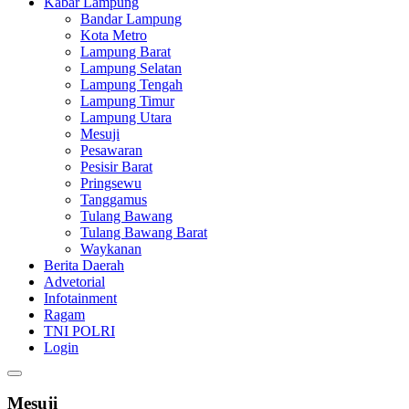
Kabar Lampung
Bandar Lampung
Kota Metro
Lampung Barat
Lampung Selatan
Lampung Tengah
Lampung Timur
Lampung Utara
Mesuji
Pesawaran
Pesisir Barat
Pringsewu
Tanggamus
Tulang Bawang
Tulang Bawang Barat
Waykanan
Berita Daerah
Advetorial
Infotainment
Ragam
TNI POLRI
Login
Mesuji