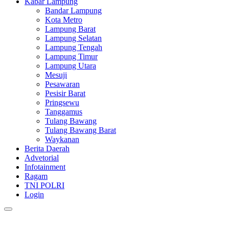
Kabar Lampung
Bandar Lampung
Kota Metro
Lampung Barat
Lampung Selatan
Lampung Tengah
Lampung Timur
Lampung Utara
Mesuji
Pesawaran
Pesisir Barat
Pringsewu
Tanggamus
Tulang Bawang
Tulang Bawang Barat
Waykanan
Berita Daerah
Advetorial
Infotainment
Ragam
TNI POLRI
Login