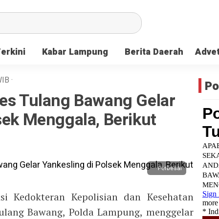
Terkini
Kabar Lampung
Berita Daerah
Advet
IB
·
Po
res Tulang Bawang Gelar
sek Menggala, Berikut
Perbesar
i Kedokteran Kepolisian dan Kesehatan
 Tulang Bawang, Polda Lampung, menggelar