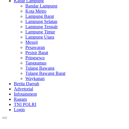
Kabar Lampung
Bandar Lampung
Kota Metro
Lampung Barat
Lampung Selatan
Lampung Tengah
Lampung Timur
Lampung Utara
Mesuji
Pesawaran
Pesisir Barat
Pringsewu
Tanggamus
Tulang Bawang
Tulang Bawang Barat
Waykanan
Berita Daerah
Advetorial
Infotainment
Ragam
TNI POLRI
Login