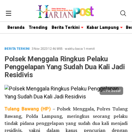
Beranda
Trending
Berita Terkini
Kabar Lampung
Be
BERITA TERKINI
· 3 Nov 2023
12:46
WIB
·
waktu baca 1 menit
Polsek Menggala Ringkus Pelaku
Penggelapan Yang Sudah Dua Kali Jadi
Residivis
Perbesar
Tulang Bawang (HP)
– Polsek Menggala, Polres Tulang
Bawang, Polda Lampung, meringkus seorang pelaku
tindak pidana penggelapan yang sudah dua kali menjadi
residivis, yakni dalam kasus pencurian dengan