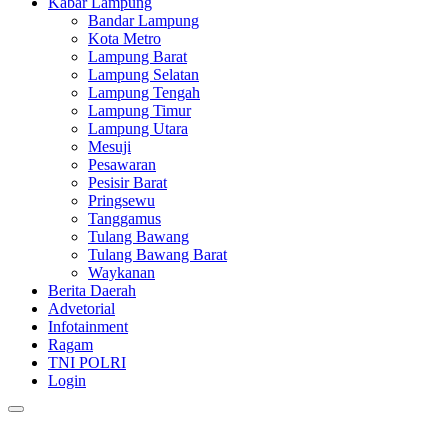
Kabar Lampung
Bandar Lampung
Kota Metro
Lampung Barat
Lampung Selatan
Lampung Tengah
Lampung Timur
Lampung Utara
Mesuji
Pesawaran
Pesisir Barat
Pringsewu
Tanggamus
Tulang Bawang
Tulang Bawang Barat
Waykanan
Berita Daerah
Advetorial
Infotainment
Ragam
TNI POLRI
Login