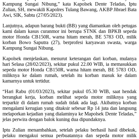
Kampung Sungai Nibung,” kata Kapolsek Dente Teladas, Iptu
Zulian, SH, mewakili Kapolres Tulang Bawang, AKBP Jibrael Bata
Awi, SIK, Sabtu (27/05/2023).
Lanjutnya, adapun barang bukti (BB) yang diamankan oleh petugas
kami dalam kasus curanmor ini berupa STNK dan BPKB sepeda
motor Honda CB150R, warna hitam merah, BE 5783 OD, milik
korban Bowo Saputra (27), berprofesi karyawan swasta, warga
Kampung Sungai Nibung.
Kapolsek menjelaskan, menurut keterangan dari korban, mulanya
hari Selasa (28/02/2023), sekitar pukul 22.00 WIB, ia memasukkan
sepeda motor Honda CB150R, warna hitam merah, BE 5783 OD,
miliknya ke dalam rumah, setelah itu korban masuk ke dalam
kamarnya untuk tertidur.
“Hari Rabu (01/03/2023), sekitar pukul 05.30 WIB, saat hendak
berangkat kerja, korban melihat sepeda motor miliknya yang
terparkir di dalam rumah sudah tidak ada lagi. Akibatnya korban
mengalami kerugian yang ditaksir sebesar Rp 14 juta dan langsung
melaporkan kejadian yang dialaminya ke Mapolsek Dente Teladas,”
jelas perwira dengan balok kuning dua dipundaknya.
Iptu Zulian menambahkan, setelah pelaku berhasil hasil dibekuk,
pelaku mengakui semua perbuatannya dan sepeda motor milik