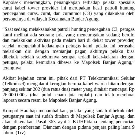
Kapolsek menerangkan, penangkapan terhadap pelaku spesialis
curat kabel tower provider ini merupakan hasil patroli hunting
pencegahan curas, curat, dan curanmor (C3) yang dilakukan oleh
personelnya di wilayah Kecamatan Banjar Agung.
“Saat sedang melaksanakan patroli hunting pencegahan C3, petugas
kami melihat ada seorang pria yang mencurigakan sedang berdiri
dan melakukan aktivitas pada malam hari di dekat tower provider,
setelah mengetahui kedatangan petugas kami, pelaku ini berusaha
melarikan diri dengan memanjat pagar, akhirnya pelaku bisa
dibekuk setelah sebelumnya sempat terjadi kejar-kejaran dengan
petugas, pelaku kemudian dibawa ke Mapolsek Banjar Agung,”
terangnya.
Akibat kejadian curat ini, pihak dari PT Telekomunikasi Selular
(Telkomsel) mengalami kerugian berupa kabel warna hitam dengan
panjang sekitar 202 (dua ratus dua) meter yang ditaksir mencapai Rp
26.000.000,- (dua puluh enam juta rupiah) dan telah membuat
laporan secara resmi ke Mapolsek Banjar Agung.
Kompol Harahap menambahkan, pelaku yang sudah dibekuk oleh
petugasnya saat ini sudah ditahan di Mapolsek Banjar Agung, dan
akan dikenakan Pasal 363 ayat 2 KUHPidana tentang pencurian
dengan pemberatan. Diancam dengan pidana penjara paling lama 9
tahun. (Trv)