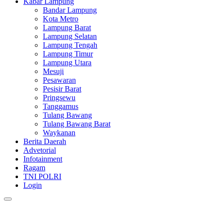
Kabar Lampung
Bandar Lampung
Kota Metro
Lampung Barat
Lampung Selatan
Lampung Tengah
Lampung Timur
Lampung Utara
Mesuji
Pesawaran
Pesisir Barat
Pringsewu
Tanggamus
Tulang Bawang
Tulang Bawang Barat
Waykanan
Berita Daerah
Advetorial
Infotainment
Ragam
TNI POLRI
Login