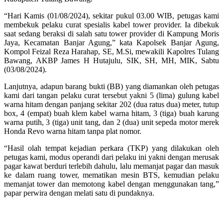
“Hari Kamis (01/08/2024), sekitar pukul 03.00 WIB, petugas kami
membekuk pelaku curat spesialis kabel tower provider. Ia dibekuk
saat sedang beraksi di salah satu tower provider di Kampung Moris
Jaya, Kecamatan Banjar Agung,” kata Kapolsek Banjar Agung,
Kompol Feizal Reza Harahap, SE, M.Si, mewakili Kapolres Tulang
Bawang, AKBP James H Hutajulu, SIK, SH, MH, MIK, Sabtu
(03/08/2024).
Lanjutnya, adapun barang bukti (BB) yang diamankan oleh petugas
kami dari tangan pelaku curat tersebut yakni 5 (lima) gulung kabel
warna hitam dengan panjang sekitar 202 (dua ratus dua) meter, tutup
box, 4 (empat) buah klem kabel warna hitam, 3 (tiga) buah karung
warna putih, 3 (tiga) unit tang, dan 2 (dua) unit sepeda motor merek
Honda Revo warna hitam tanpa plat nomor.
“Hasil olah tempat kejadian perkara (TKP) yang dilakukan oleh
petugas kami, modus operandi dari pelaku ini yakni dengan merusak
pagar kawat berduri terlebih dahulu, lalu memanjat pagar dan masuk
ke dalam ruang tower, mematikan mesin BTS, kemudian pelaku
memanjat tower dan memotong kabel dengan menggunakan tang,”
papar perwira dengan melati satu di pundaknya.