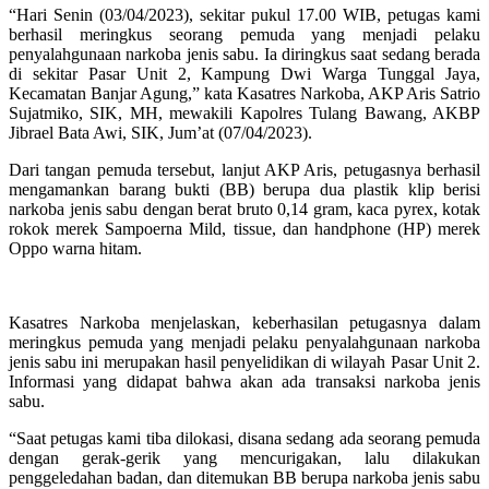
“Hari Senin (03/04/2023), sekitar pukul 17.00 WIB, petugas kami
berhasil meringkus seorang pemuda yang menjadi pelaku
penyalahgunaan narkoba jenis sabu. Ia diringkus saat sedang berada
di sekitar Pasar Unit 2, Kampung Dwi Warga Tunggal Jaya,
Kecamatan Banjar Agung,” kata Kasatres Narkoba, AKP Aris Satrio
Sujatmiko, SIK, MH, mewakili Kapolres Tulang Bawang, AKBP
Jibrael Bata Awi, SIK, Jum’at (07/04/2023).
Dari tangan pemuda tersebut, lanjut AKP Aris, petugasnya berhasil
mengamankan barang bukti (BB) berupa dua plastik klip berisi
narkoba jenis sabu dengan berat bruto 0,14 gram, kaca pyrex, kotak
rokok merek Sampoerna Mild, tissue, dan handphone (HP) merek
Oppo warna hitam.
Kasatres Narkoba menjelaskan, keberhasilan petugasnya dalam
meringkus pemuda yang menjadi pelaku penyalahgunaan narkoba
jenis sabu ini merupakan hasil penyelidikan di wilayah Pasar Unit 2.
Informasi yang didapat bahwa akan ada transaksi narkoba jenis
sabu.
“Saat petugas kami tiba dilokasi, disana sedang ada seorang pemuda
dengan gerak-gerik yang mencurigakan, lalu dilakukan
penggeledahan badan, dan ditemukan BB berupa narkoba jenis sabu