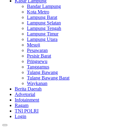
Kabar Lampung
Bandar Lampung
Kota Metro
Lampung Barat
Lampung Selatan
Lampung Tengah
Lampung Timur
Lampung Utara
Mesuji
Pesawaran
Pesisir Barat
Pringsewu
Tanggamus
Tulang Bawang
Tulang Bawang Barat
Waykanan
Berita Daerah
Advetorial
Infotainment
Ragam
TNI POLRI
Login