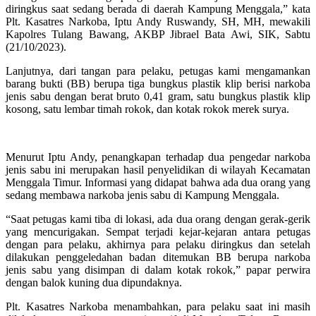
diringkus saat sedang berada di daerah Kampung Menggala,” kata
Plt. Kasatres Narkoba, Iptu Andy Ruswandy, SH, MH, mewakili
Kapolres Tulang Bawang, AKBP Jibrael Bata Awi, SIK, Sabtu
(21/10/2023).
Lanjutnya, dari tangan para pelaku, petugas kami mengamankan
barang bukti (BB) berupa tiga bungkus plastik klip berisi narkoba
jenis sabu dengan berat bruto 0,41 gram, satu bungkus plastik klip
kosong, satu lembar timah rokok, dan kotak rokok merek surya.
Menurut Iptu Andy, penangkapan terhadap dua pengedar narkoba
jenis sabu ini merupakan hasil penyelidikan di wilayah Kecamatan
Menggala Timur. Informasi yang didapat bahwa ada dua orang yang
sedang membawa narkoba jenis sabu di Kampung Menggala.
“Saat petugas kami tiba di lokasi, ada dua orang dengan gerak-gerik
yang mencurigakan. Sempat terjadi kejar-kejaran antara petugas
dengan para pelaku, akhirnya para pelaku diringkus dan setelah
dilakukan penggeledahan badan ditemukan BB berupa narkoba
jenis sabu yang disimpan di dalam kotak rokok,” papar perwira
dengan balok kuning dua dipundaknya.
Plt. Kasatres Narkoba menambahkan, para pelaku saat ini masih