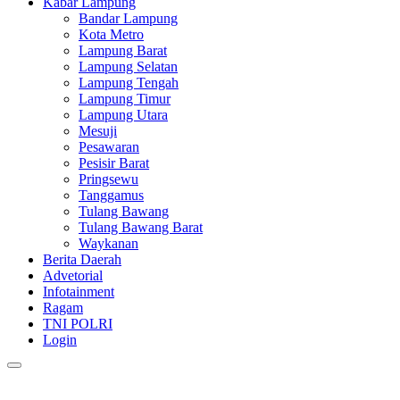
Kabar Lampung
Bandar Lampung
Kota Metro
Lampung Barat
Lampung Selatan
Lampung Tengah
Lampung Timur
Lampung Utara
Mesuji
Pesawaran
Pesisir Barat
Pringsewu
Tanggamus
Tulang Bawang
Tulang Bawang Barat
Waykanan
Berita Daerah
Advetorial
Infotainment
Ragam
TNI POLRI
Login