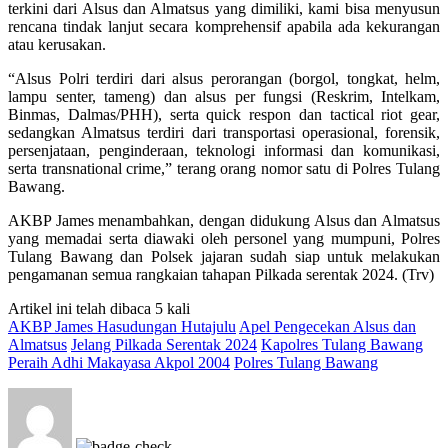
terkini dari Alsus dan Almatsus yang dimiliki, kami bisa menyusun
rencana tindak lanjut secara komprehensif apabila ada kekurangan
atau kerusakan.
“Alsus Polri terdiri dari alsus perorangan (borgol, tongkat, helm,
lampu senter, tameng) dan alsus per fungsi (Reskrim, Intelkam,
Binmas, Dalmas/PHH), serta quick respon dan tactical riot gear,
sedangkan Almatsus terdiri dari transportasi operasional, forensik,
persenjataan, penginderaan, teknologi informasi dan komunikasi,
serta transnational crime,” terang orang nomor satu di Polres Tulang
Bawang.
AKBP James menambahkan, dengan didukung Alsus dan Almatsus
yang memadai serta diawaki oleh personel yang mumpuni, Polres
Tulang Bawang dan Polsek jajaran sudah siap untuk melakukan
pengamanan semua rangkaian tahapan Pilkada serentak 2024. (Trv)
Artikel ini telah dibaca 5 kali
AKBP James Hasudungan Hutajulu
Apel Pengecekan Alsus dan
Almatsus
Jelang Pilkada Serentak 2024
Kapolres Tulang Bawang
Peraih Adhi Makayasa Akpol 2004
Polres Tulang Bawang