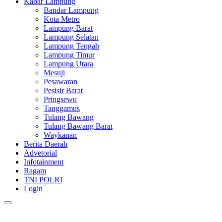
Kabar Lampung
Bandar Lampung
Kota Metro
Lampung Barat
Lampung Selatan
Lampung Tengah
Lampung Timur
Lampung Utara
Mesuji
Pesawaran
Pesisir Barat
Pringsewu
Tanggamus
Tulang Bawang
Tulang Bawang Barat
Waykanan
Berita Daerah
Advetorial
Infotainment
Ragam
TNI POLRI
Login