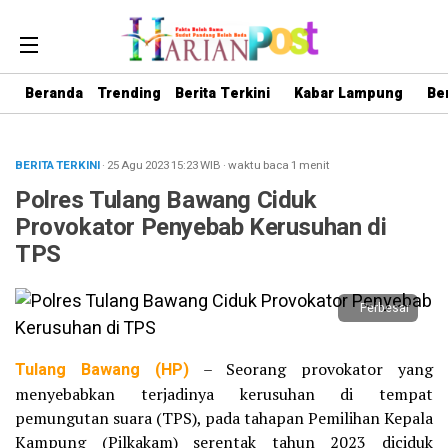
Beranda
Trending
Berita Terkini
Kabar Lampung
Be
BERITA TERKINI
· 25 Agu 2023
15:23
WIB
·
waktu baca 1 menit
Polres Tulang Bawang Ciduk
Provokator Penyebab Kerusuhan di
TPS
Perbesar
Tulang Bawang (HP)
– Seorang provokator yang
menyebabkan terjadinya kerusuhan di tempat
pemungutan suara (TPS), pada tahapan Pemilihan Kepala
Kampung (Pilkakam) serentak tahun 2023 diciduk