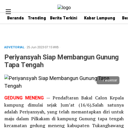
Beranda
Trending
Berita Terkini
Kabar Lampung
Be
ADVETORIAL
· 25 Jun 2023
07:15
WIB
·
Periyansyah Siap Membangun Gunung
Tapa Tengah
Perbesar
GEDUNG MENENG
— Pendaftaran Bakal Calon Kepala
kampung dimulai sejak Jum’at (16/6).Salah satunya
adalah Periyansyah, yang telah memantapkan diri untuk
maju dalam Pilkakam di kampung Gunung tapa tengah
kecamatan gedung meneng kabupaten Tukangbawang