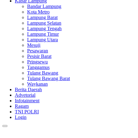
Kabar Lampung
Bandar Lampung
Kota Metro
Lampung Barat
Lampung Selatan
Lampung Tengah
Lampung Timur
Lampung Utara
Mesuji
Pesawaran
Pesisir Barat
Pringsewu
Tanggamus
Tulang Bawang
Tulang Bawang Barat
Waykanan
Berita Daerah
Advetorial
Infotainment
Ragam
TNI POLRI
Login