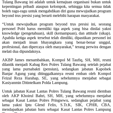
Tulang Bawang ini adalah untuk kemajuan organisasi bukan untuk
kepentingan pribadi ataupun kelompok, sehingga kita semua tidak
boleh ragu-ragu untuk mengabdikan diri guna mewujudkan program
beyond trus presisi yang berarti melebihi harapan masyarakat.
“Untuk mewujudkan program beyond trus presisi ini, seorang
personel Polri harus memiliki tiga aspek yang bisa dinilai yakni
knowledge (pengetahuan), skill (kemampuan), dan attitude (sikap).
Apabila ketiga aspek tersebut telah dimiliki, dipastikan personel ini
akan menjadi insan bhayangkara yang benar-benar unggul,
profesional, dan dipercaya oleh masyarakat,” terang perwira dengan
melati dua dipundaknya.
AKBP James menambahkan, Kompol M Taufiq, SH, MH, resmi
dilantik menjadi Kabag Ren Polres Tulang Bawang setelah pejabat
yang lama purnabakti (pensiun), sedangkan jabatan Kapolsek
Banjar Agung yang ditinggalkannya resmi emban oleh Kompol
Feizal Reza Harahap, SE, yang sebelumnya menjabat sebagai
Kasiyanmin Ditintelkam Polda Lampung.
Untuk jabatan Kasat Lantas Polres Tulang Bawang resmi diemban
oleh AKP Khoirul Bahri, SH, MH, yang sebelumnya menjabat
sebagai Kasat Lantas Polres Pringsewu, sedangkan pejabat yang
lama yakni Iptu Glend Felix, S.Tr.K, SIK, CPHR, CBA,
mendapatkan jabatan baru sebagai Kasat Lantas Polres Lampung