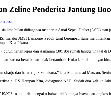
 Zeline Penderita Jantung Boc
Perbesar
sia lima bulan didiagnosa menderita Atrial Septal Defect (ASD) atau j
SI melalui JMSI Lampung Peduli turut berempati guna meringankan
apan Kita Jakarta.
 buruh harian lepas dan Asmarani (30), ibu rumah tangga tinggal di
an karena berat badan tidak bertambah. Kuku kaki dan tangan biru. 
moharjo dan harus rujuk ke Jakarta,” kata Muhammad Mauzun, Senin 
iksa di RS Harapan Kita, didiagnosa ASD. Sudah dua kali ke Jakart
/KIS, namun dia mengaku bahwa tidak punya biaya atau ongkos bolak