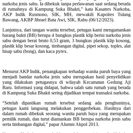
narkoba jenis sabu. Ia dibekuk tanpa perlawanan saat sedang berada
di rumahnya di Kampung Suka Bhakti,” kata Kasatres Narkoba,
AKP Indik Rusmono, SIK, MH, mewakili Kapolres Tulang
Bawang, AKBP Jibrael Bata Awi, SIK, Rabu (06/12/2023).
Lanjutnya, dari tangan wanita tersebut, petugas kami mengamankan
barang bukti (BB) berupa 4 bungkus plastik klip berisi narkoba jenis
sabu dengan berat bruto 0,53 gram, 3 bungkus plastik klip kosong,
plastik klip besar kosong, timbangan digital, pipet sekop, toples, alat
hisap sabu (bong), dan kaca pyrex.
Menurut AKP Indik, penangkapan terhadap wanita paruh baya yang
menjadi bandar narkoba jenis sabu merupakan hasil penyelidikan
yang dilakukan petugasnya di wilayah Kecamatan Gedung Aji
Baru. Informasi yang didapat, bahwa salah satu rumah yang berada
di Kampung Suka Bhakti sering dijadikan tempat transaksi narkoba.
“Setelah dipastikan rumah tersebut sedang ada penghuninya,
petugas kami langsung melakukan penggerbekan. Hasilnya dari
dalam rumah dibekuk seorang wanita paruh baya yang merupakan
pemilik rumah, dan turut diamankan BB berupa narkoba jenis sabu
serta timbangan digital,” papar Alumni Akpol 2013.