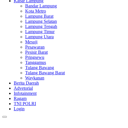
Kabar Lampung
Bandar Lampung
Kota Metro
Lampung Barat
Lampung Selatan
Lampung Tengah
Lampung Timur
Lampung Utara
Mesuji
Pesawaran
Pesisir Barat
Pringsewu
Tanggamus
Tulang Bawang
Tulang Bawang Barat
Waykanan
Berita Daerah
Advetorial
Infotainment
Ragam
TNI POLRI
Login