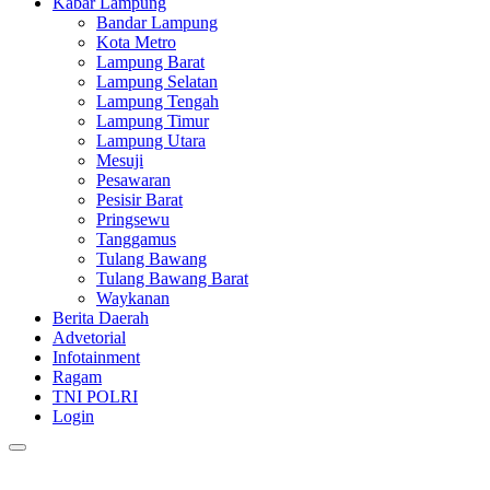
Kabar Lampung
Bandar Lampung
Kota Metro
Lampung Barat
Lampung Selatan
Lampung Tengah
Lampung Timur
Lampung Utara
Mesuji
Pesawaran
Pesisir Barat
Pringsewu
Tanggamus
Tulang Bawang
Tulang Bawang Barat
Waykanan
Berita Daerah
Advetorial
Infotainment
Ragam
TNI POLRI
Login