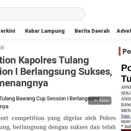
Terkini
Kabar Lampung
Berita Daerah
Advet
IB
·
Po
tion Kapolres Tulang
on I Berlangsung Sukses,
emenangnya
Perbesar
ort competition yang digelar oleh Polres
ng, berlangsung dengan sukses dan telah