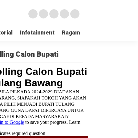
orial
Infotainment
Ragam
TNI POLRI
Login
lling Calon Bupati