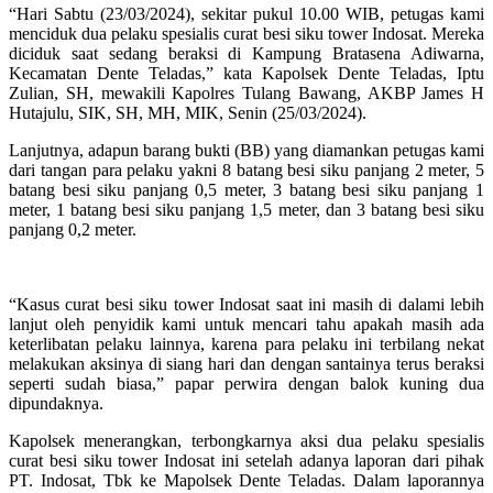
“Hari Sabtu (23/03/2024), sekitar pukul 10.00 WIB, petugas kami
menciduk dua pelaku spesialis curat besi siku tower Indosat. Mereka
diciduk saat sedang beraksi di Kampung Bratasena Adiwarna,
Kecamatan Dente Teladas,” kata Kapolsek Dente Teladas, Iptu
Zulian, SH, mewakili Kapolres Tulang Bawang, AKBP James H
Hutajulu, SIK, SH, MH, MIK, Senin (25/03/2024).
Lanjutnya, adapun barang bukti (BB) yang diamankan petugas kami
dari tangan para pelaku yakni 8 batang besi siku panjang 2 meter, 5
batang besi siku panjang 0,5 meter, 3 batang besi siku panjang 1
meter, 1 batang besi siku panjang 1,5 meter, dan 3 batang besi siku
panjang 0,2 meter.
“Kasus curat besi siku tower Indosat saat ini masih di dalami lebih
lanjut oleh penyidik kami untuk mencari tahu apakah masih ada
keterlibatan pelaku lainnya, karena para pelaku ini terbilang nekat
melakukan aksinya di siang hari dan dengan santainya terus beraksi
seperti sudah biasa,” papar perwira dengan balok kuning dua
dipundaknya.
Kapolsek menerangkan, terbongkarnya aksi dua pelaku spesialis
curat besi siku tower Indosat ini setelah adanya laporan dari pihak
PT. Indosat, Tbk ke Mapolsek Dente Teladas. Dalam laporannya