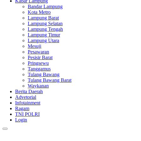
Kabar Lampung
Bandar Lampung
Kota Metro
Lampung Barat
Lampung Selatan
Lampung Tengah
Lampung Timur
Lampung Utara
Mesuji
Pesawaran
Pesisir Barat
Pringsewu
Tanggamus
Tulang Bawang
Tulang Bawang Barat
Waykanan
Berita Daerah
Advetorial
Infotainment
Ragam
TNI POLRI
Login