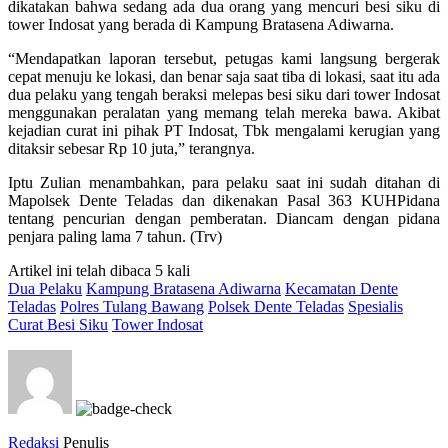
dikatakan bahwa sedang ada dua orang yang mencuri besi siku di
tower Indosat yang berada di Kampung Bratasena Adiwarna.
“Mendapatkan laporan tersebut, petugas kami langsung bergerak
cepat menuju ke lokasi, dan benar saja saat tiba di lokasi, saat itu ada
dua pelaku yang tengah beraksi melepas besi siku dari tower Indosat
menggunakan peralatan yang memang telah mereka bawa. Akibat
kejadian curat ini pihak PT Indosat, Tbk mengalami kerugian yang
ditaksir sebesar Rp 10 juta,” terangnya.
Iptu Zulian menambahkan, para pelaku saat ini sudah ditahan di
Mapolsek Dente Teladas dan dikenakan Pasal 363 KUHPidana
tentang pencurian dengan pemberatan. Diancam dengan pidana
penjara paling lama 7 tahun. (Trv)
Artikel ini telah dibaca 5 kali
Dua Pelaku
Kampung Bratasena Adiwarna
Kecamatan Dente
Teladas
Polres Tulang Bawang
Polsek Dente Teladas
Spesialis
Curat Besi Siku
Tower Indosat
Redaksi
Penulis