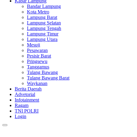
Kabar Lampung
Bandar Lampung
Kota Metro
Lampung Barat
Lampung Selatan
Lampung Tengah
Lampung Timur
Lampung Utara
Mesuji
Pesawaran
Pesisir Barat
Pringsewu
Tanggamus
Tulang Bawang
Tulang Bawang Barat
Waykanan
Berita Daerah
Advetorial
Infotainment
Ragam
TNI POLRI
Login