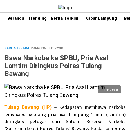
Beranda
Trending
Berita Terkini
Kabar Lampung
Be
BERITA TERKINI
· 20 Mei 2023
11:17
WIB
·
Bawa Narkoba ke SPBU, Pria Asal
Lamtim Diringkus Polres Tulang
Bawang
Perbesar
Tulang Bawang (HP)
– Kedapatan membawa narkoba
jenis sabu, seorang pria asal Lampung Timur (Lamtim)
diringkus petugas dari Satuan Reserse Narkoba
(Satresnarkoba) Polres Tulang Bawang, Polda Lampung,