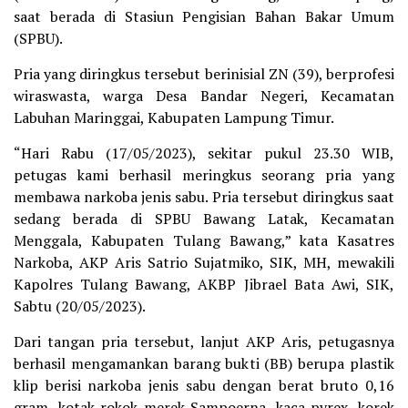
saat berada di Stasiun Pengisian Bahan Bakar Umum
(SPBU).
Pria yang diringkus tersebut berinisial ZN (39), berprofesi
wiraswasta, warga Desa Bandar Negeri, Kecamatan
Labuhan Maringgai, Kabupaten Lampung Timur.
“Hari Rabu (17/05/2023), sekitar pukul 23.30 WIB,
petugas kami berhasil meringkus seorang pria yang
membawa narkoba jenis sabu. Pria tersebut diringkus saat
sedang berada di SPBU Bawang Latak, Kecamatan
Menggala, Kabupaten Tulang Bawang,” kata Kasatres
Narkoba, AKP Aris Satrio Sujatmiko, SIK, MH, mewakili
Kapolres Tulang Bawang, AKBP Jibrael Bata Awi, SIK,
Sabtu (20/05/2023).
Dari tangan pria tersebut, lanjut AKP Aris, petugasnya
berhasil mengamankan barang bukti (BB) berupa plastik
klip berisi narkoba jenis sabu dengan berat bruto 0,16
gram, kotak rokok merek Sampoerna, kaca pyrex, korek