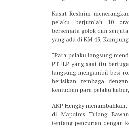
Kasat Reskrim menerangkan
pelaku berjumlah 10 ora
bersenjata golok dan senjata
yang ada di KM 43, Kampun
“Para pelaku langsung mend
PT ILP yang saat itu bertug
langsung mengambil besi ro
berisikan tembaga denga
kemudian para pelaku kabur,
AKP Hengky menambahkan, pel
di Mapolres Tulang Bawa
tentang pencurian dengan k