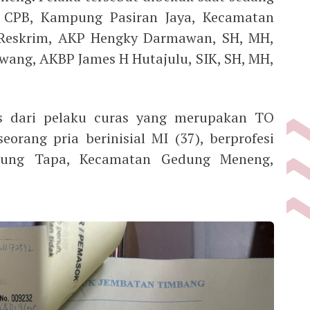
T CPB, Kampung Pasiran Jaya, Kecamatan
t Reskrim, AKP Hengky Darmawan, SH, MH,
wang, AKBP James H Hutajulu, SIK, SH, MH,
as dari pelaku curas yang merupakan TO
eorang pria berinisial MI (37), berprofesi
ung Tapa, Kecamatan Gedung Meneng,