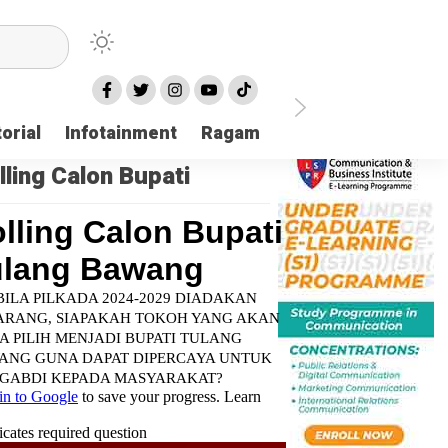
orial
Infotainment
Ragam
TNI POLRI
Login
lling Calon Bupati