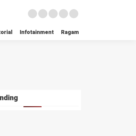
orial
Infotainment
Ragam
TNI POLRI
Login
nding