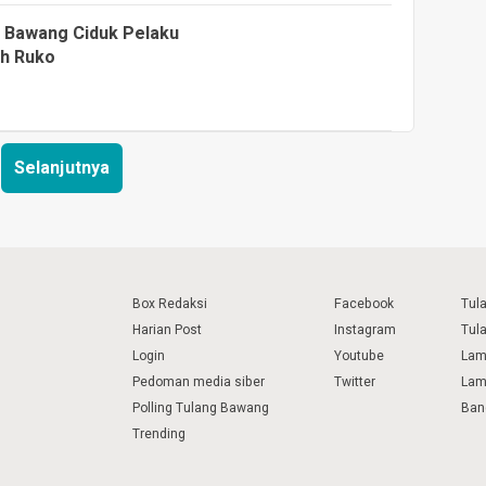
g Bawang Ciduk Pelaku
ah Ruko
Selanjutnya
Box Redaksi
Facebook
Tul
Harian Post
Instagram
Tul
Login
Youtube
Lam
Pedoman media siber
Twitter
Lam
Polling Tulang Bawang
Ban
Trending