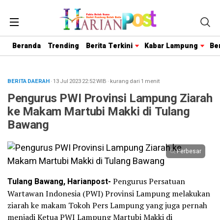
Beranda
Trending
Berita Terkini
Kabar Lampung
Be
BERITA DAERAH
· 13 Jul 2023
22:52
WIB
·
kurang dari 1 menit
Pengurus PWI Provinsi Lampung Ziarah
ke Makam Martubi Makki di Tulang
Bawang
Perbesar
Tulang Bawang, Harianpost-
Pengurus Persatuan
Wartawan Indonesia (PWI) Provinsi Lampung melakukan
ziarah ke makam Tokoh Pers Lampung yang juga pernah
menjadi Ketua PWI Lampung Martubi Makki di