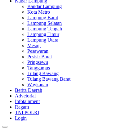
Kabar Lampung
Bandar Lampung
Kota Metro
Lampung Barat
Lampung Selatan
Lampung Tengah
Lampung Timur
Lampung Utara
Mesuji
Pesawaran
Pesisir Barat
Pringsewu
Tanggamus
Tulang Bawang
Tulang Bawang Barat
Waykanan
Berita Daerah
Advetorial
Infotainment
Ragam
TNI POLRI
Login