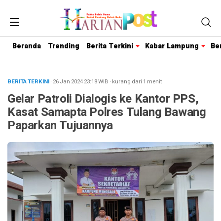
Beranda
Trending
Berita Terkini
Kabar Lampung
Be
BERITA TERKINI
· 26 Jan 2024
23:18
WIB
·
kurang dari 1 menit
Gelar Patroli Dialogis ke Kantor PPS,
Kasat Samapta Polres Tulang Bawang
Paparkan Tujuannya