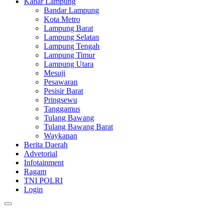
Kabar Lampung
Bandar Lampung
Kota Metro
Lampung Barat
Lampung Selatan
Lampung Tengah
Lampung Timur
Lampung Utara
Mesuji
Pesawaran
Pesisir Barat
Pringsewu
Tanggamus
Tulang Bawang
Tulang Bawang Barat
Waykanan
Berita Daerah
Advetorial
Infotainment
Ragam
TNI POLRI
Login