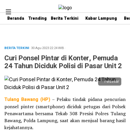
Beranda
Trending
Berita Terkini
Kabar Lampung
Be
BERITA TERKINI
· 30 Agu 2023
22:24
WIB
·
Curi Ponsel Pintar di Konter, Pemuda
24 Tahun Diciduk Polisi di Pasar Unit 2
Perbesar
Tulang Bawang (HP)
– Pelaku tindak pidana pencurian
ponsel pinter (smartphone) diciduk petugas dari Polsek
Penawartama bersama Tekab 308 Presisi Polres Tulang
Bawang, Polda Lampung, saat akan menjual barang hasil
kejahatannya.