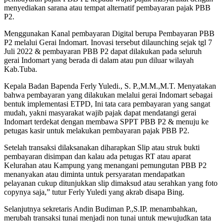
menyediakan sarana atau tempat alternatif pembayaran pajak PBB
P2.
Menggunakan Kanal pembayaran Digital berupa Pembayaran PBB
P2 melalui Gerai Indomart. Inovasi tersebut dilaunching sejak tgl 7
Juli 2022 & pembayaran PBB P2 dapat dilakukan pada seluruh
gerai Indomart yang berada di dalam atau pun diluar wilayah
Kab.Tuba.
Kepala Badan Bapenda Ferly Yuledi., S. P.,M.M.,M.T. Menyatakan
bahwa pembayaran yang dilakukan melalui gerai Indomart sebagai
bentuk implementasi ETPD, Ini tata cara pembayaran yang sangat
mudah, yakni masyarakat wajib pajak dapat mendatangi gerai
Indomart terdekat dengan membawa SPPT PBB P2 & menuju ke
petugas kasir untuk melakukan pembayaran pajak PBB P2.
Setelah transaksi dilaksanakan diharapkan Slip atau struk bukti
pembayaran disimpan dan kalau ada petugas RT atau aparat
Kelurahan atau Kampung yang menangani pemungutan PBB P2
menanyakan atau diminta untuk persyaratan mendapatkan
pelayanan cukup ditunjukkan slip dimaksud atau serahkan yang foto
copynya saja,” tutur Ferly Yuledi yang akrab disapa Bing.
Selanjutnya sekretaris Andin Budiman P.,S.IP. menambahkan,
merubah transaksi tunai menjadi non tunai untuk mewujudkan tata