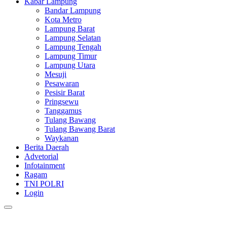
Kabar Lampung
Bandar Lampung
Kota Metro
Lampung Barat
Lampung Selatan
Lampung Tengah
Lampung Timur
Lampung Utara
Mesuji
Pesawaran
Pesisir Barat
Pringsewu
Tanggamus
Tulang Bawang
Tulang Bawang Barat
Waykanan
Berita Daerah
Advetorial
Infotainment
Ragam
TNI POLRI
Login