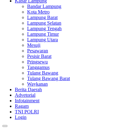
Kabar Lampung
Bandar Lampung
Kota Metro
Lampung Barat
Lampung Selatan
Lampung Tengah
Lampung Timur
Lampung Utara
Mesuji
Pesawaran
Pesisir Barat
Pringsewu
Tanggamus
Tulang Bawang
Tulang Bawang Barat
Waykanan
Berita Daerah
Advetorial
Infotainment
Ragam
TNI POLRI
Login