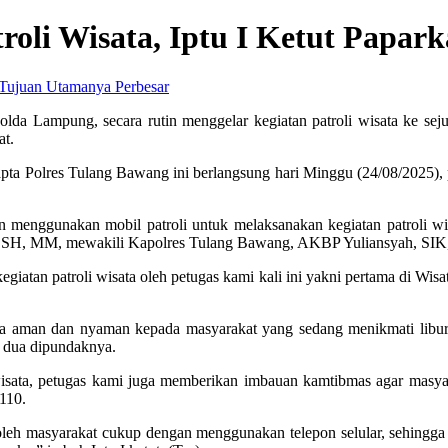
troli Wisata, Iptu I Ketut Papa
Perbesar
a Lampung, secara rutin menggelar kegiatan patroli wisata ke sejum
at.
apta Polres Tulang Bawang ini berlangsung hari Minggu (24/08/2025), p
an menggunakan mobil patroli untuk melaksanakan kegiatan patroli wi
no, SH, MM, mewakili Kapolres Tulang Bawang, AKBP Yuliansyah, SI
 kegiatan patroli wisata oleh petugas kami kali ini yakni pertama di
sa aman dan nyaman kepada masyarakat yang sedang menikmati libur 
g dua dipundaknya.
sata, petugas kami juga memberikan imbauan kamtibmas agar masyara
 110.
atis oleh masyarakat cukup dengan menggunakan telepon selular, sehin