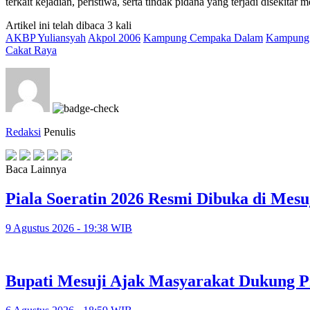
terkait kejadian, peristiwa, serta tindak pidana yang terjadi disekitar 
Artikel ini telah dibaca 3 kali
AKBP Yuliansyah
Akpol 2006
Kampung Cempaka Dalam
Kampung
Cakat Raya
Redaksi
Penulis
Baca Lainnya
Piala Soeratin 2026 Resmi Dibuka di Mesu
9 Agustus 2026 - 19:38 WIB
Bupati Mesuji Ajak Masyarakat Dukung P