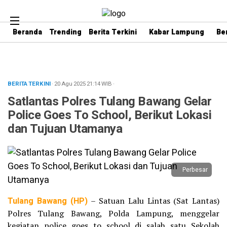
Beranda
Trending
Berita Terkini
Kabar Lampung
Be
BERITA TERKINI
· 20 Agu 2025
21:14
WIB
·
Satlantas Polres Tulang Bawang Gelar
Police Goes To School, Berikut Lokasi
dan Tujuan Utamanya
Perbesar
Tulang Bawang (HP
)
– Satuan Lalu Lintas (Sat Lantas)
Polres Tulang Bawang, Polda Lampung, menggelar
kegiatan police goes to school di salah satu Sekolah