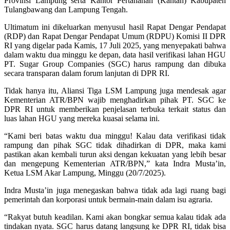
Provinsi Lampung serta Kantor Pertanahan (Kantah) Kabupaten
Tulangbawang dan Lampung Tengah.
Ultimatum ini dikeluarkan menyusul hasil Rapat Dengar Pendapat
(RDP) dan Rapat Dengar Pendapat Umum (RDPU) Komisi II DPR
RI yang digelar pada Kamis, 17 Juli 2025, yang menyepakati bahwa
dalam waktu dua minggu ke depan, data hasil verifikasi lahan HGU
PT. Sugar Group Companies (SGC) harus rampung dan dibuka
secara transparan dalam forum lanjutan di DPR RI.
Tidak hanya itu, Aliansi Tiga LSM Lampung juga mendesak agar
Kementerian ATR/BPN wajib menghadirkan pihak PT. SGC ke
DPR RI untuk memberikan penjelasan terbuka terkait status dan
luas lahan HGU yang mereka kuasai selama ini.
“Kami beri batas waktu dua minggu! Kalau data verifikasi tidak
rampung dan pihak SGC tidak dihadirkan di DPR, maka kami
pastikan akan kembali turun aksi dengan kekuatan yang lebih besar
dan mengepung Kementerian ATR/BPN,” kata Indra Musta’in,
Ketua LSM Akar Lampung, Minggu (20/7/2025).
Indra Musta’in juga menegaskan bahwa tidak ada lagi ruang bagi
pemerintah dan korporasi untuk bermain-main dalam isu agraria.
“Rakyat butuh keadilan. Kami akan bongkar semua kalau tidak ada
tindakan nyata. SGC harus datang langsung ke DPR RI, tidak bisa