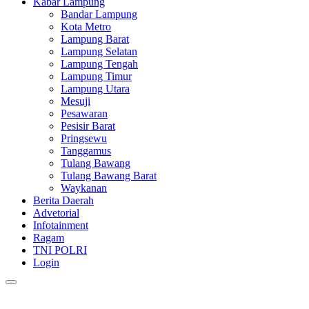
Kabar Lampung
Bandar Lampung
Kota Metro
Lampung Barat
Lampung Selatan
Lampung Tengah
Lampung Timur
Lampung Utara
Mesuji
Pesawaran
Pesisir Barat
Pringsewu
Tanggamus
Tulang Bawang
Tulang Bawang Barat
Waykanan
Berita Daerah
Advetorial
Infotainment
Ragam
TNI POLRI
Login