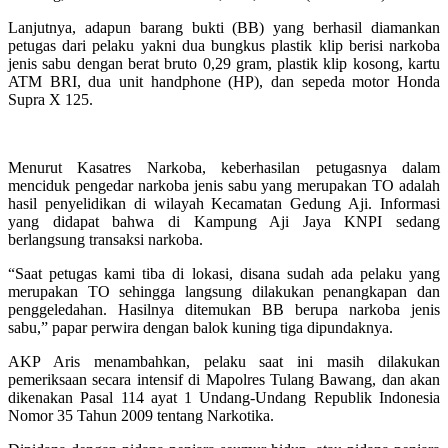
Lanjutnya, adapun barang bukti (BB) yang berhasil diamankan
petugas dari pelaku yakni dua bungkus plastik klip berisi narkoba
jenis sabu dengan berat bruto 0,29 gram, plastik klip kosong, kartu
ATM BRI, dua unit handphone (HP), dan sepeda motor Honda
Supra X 125.
Menurut Kasatres Narkoba, keberhasilan petugasnya dalam
menciduk pengedar narkoba jenis sabu yang merupakan TO adalah
hasil penyelidikan di wilayah Kecamatan Gedung Aji. Informasi
yang didapat bahwa di Kampung Aji Jaya KNPI sedang
berlangsung transaksi narkoba.
“Saat petugas kami tiba di lokasi, disana sudah ada pelaku yang
merupakan TO sehingga langsung dilakukan penangkapan dan
penggeledahan. Hasilnya ditemukan BB berupa narkoba jenis
sabu,” papar perwira dengan balok kuning tiga dipundaknya.
AKP Aris menambahkan, pelaku saat ini masih dilakukan
pemeriksaan secara intensif di Mapolres Tulang Bawang, dan akan
dikenakan Pasal 114 ayat 1 Undang-Undang Republik Indonesia
Nomor 35 Tahun 2009 tentang Narkotika.