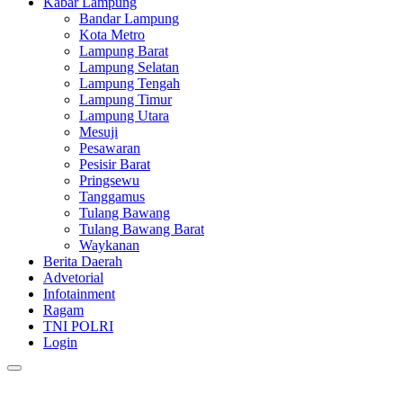
Kabar Lampung
Bandar Lampung
Kota Metro
Lampung Barat
Lampung Selatan
Lampung Tengah
Lampung Timur
Lampung Utara
Mesuji
Pesawaran
Pesisir Barat
Pringsewu
Tanggamus
Tulang Bawang
Tulang Bawang Barat
Waykanan
Berita Daerah
Advetorial
Infotainment
Ragam
TNI POLRI
Login