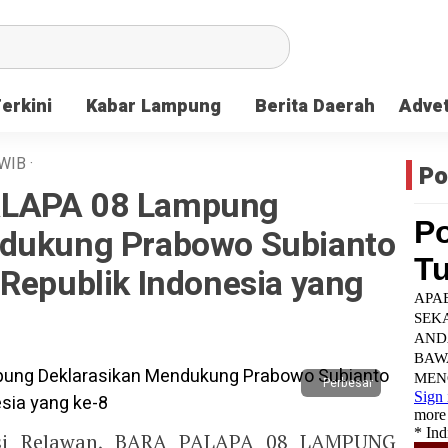
Terkini
Kabar Lampung
Berita Daerah
Advet
WIB
·
Po
ALAPA 08 Lampung
ndukung Prabowo Subianto
 Republik Indonesia yang
Perbesar
si Relawan, BARA PALAPA 08 LAMPUNG