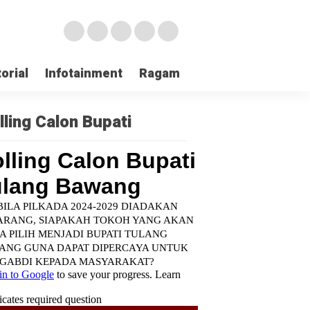
orial
Infotainment
Ragam
TNI POLRI
Login
lling Calon Bupati