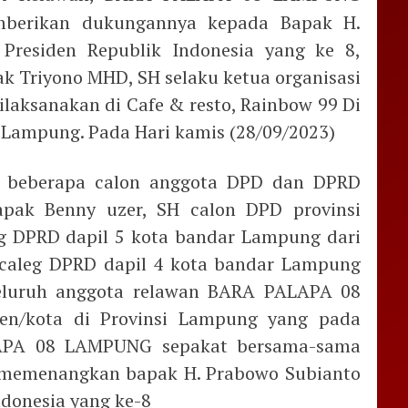
mberikan dukungannya kepada Bapak H.
Presiden Republik Indonesia yang ke 8,
ak Triyono MHD, SH selaku ketua organisasi
laksanakan di Cafe & resto, Rainbow 99 Di
 Lampung. Pada Hari kamis (28/09/2023)
iri beberapa calon anggota DPD dan DPRD
apak Benny uzer, SH calon DPD provinsi
g DPRD dapil 5 kota bandar Lampung dari
i caleg DPRD dapil 4 kota bandar Lampung
 seluruh anggota relawan BARA PALAPA 08
n/kota di Provinsi Lampung yang pada
LAPA 08 LAMPUNG sepakat bersama-sama
memenangkan bapak H. Prabowo Subianto
ndonesia yang ke-8