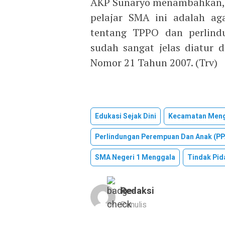
AKP Sunaryo menambahkan, tu
pelajar SMA ini adalah a
tentang TPPO dan perlin
sudah sangat jelas diatur
Nomor 21 Tahun 2007. (Trv)
Edukasi Sejak Dini
Kecamatan Men
Perlindungan Perempuan Dan Anak (PP
SMA Negeri 1 Menggala
Tindak Pid
Redaksi
Penulis