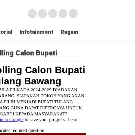
orial
Infotainment
Ragam
TNI POLRI
Login
lling Calon Bupati