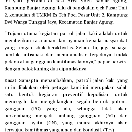
ini yaitu pertama di Rest Area SBPU Banjar Agung,
Kampung Banjar Agung, lalu di pangkalan ojek Pasar Unit
2, kemudian di UMKM Es Teh Poci Pasar Unit 2, Kampung
Dwi Warga Tunggal Jaya, Kecamatan Banjar Agung.
“Tujuan utama kegiatan patroli jalan kaki adalah untuk
memberikan rasa aman dan nyaman kepada masyarakat
yang tengah sibuk beraktivitas. Selain itu, juga sebagai
bentuk antisipasi dan meminimalisir terjadinya tindak
pidana atau gangguan kamtibmas lainnya,” papar perwira
dengan balok kuning dua dipundaknya.
Kasat Samapta menambahkan, patroli jalan kaki yang
rutin dilakukan oleh petugas kami ini merupakan salah
satu bentuk kegiatan preventif kepolisian untuk
mencegah dan menghilangkan segala bentuk potensi
gangguan (PG) yang ada, sehingga tidak akan
berkembang menjadi ambang gangguan (AG) dan
gangguan nyata (GN), yang muara akhirnya akan
terwujud kamtibmas yang aman dan kondusif. (Trv)