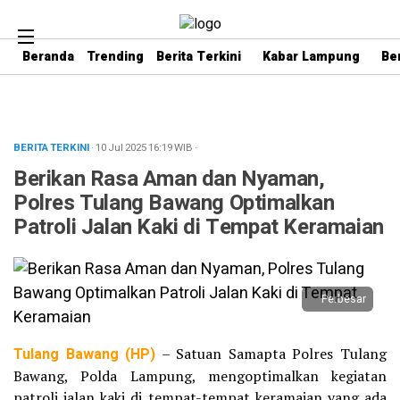
Beranda
Trending
Berita Terkini
Kabar Lampung
Be
BERITA TERKINI
· 10 Jul 2025
16:19
WIB
·
Berikan Rasa Aman dan Nyaman,
Polres Tulang Bawang Optimalkan
Patroli Jalan Kaki di Tempat Keramaian
Perbesar
Tulang Bawang (HP)
– Satuan Samapta Polres Tulang
Bawang, Polda Lampung, mengoptimalkan kegiatan
patroli jalan kaki di tempat-tempat keramaian yang ada