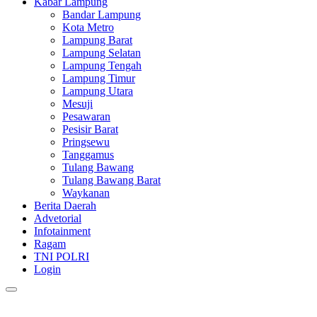
Kabar Lampung
Bandar Lampung
Kota Metro
Lampung Barat
Lampung Selatan
Lampung Tengah
Lampung Timur
Lampung Utara
Mesuji
Pesawaran
Pesisir Barat
Pringsewu
Tanggamus
Tulang Bawang
Tulang Bawang Barat
Waykanan
Berita Daerah
Advetorial
Infotainment
Ragam
TNI POLRI
Login