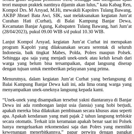
teori maupun praktek nantinya dijamin akan lulus,” kata Kabag Ren,
Kompol Drs. M Arsyad, M.Hi, mewakili Kapolres Tulang Bawang,
AKBP Jibrael Bata Awi, SIK, saat melaksanakan kegiatan Jum’at
Curahan Hati (Curhat), di Balai Kampung Banjar Dewa,
Kecamatan Banjar Agung, Kabupaten Tulang Bawang, hari Jum’at
(28/04/2023), pukul 09.00 WIB s/d pukul 10.30 WIB.
Lanjut Kompol Arsyad, kegiatan Jum’at Curhat ini merupakan
program Kapolri yang dilaksanakan secara serentak di seluruh
Indonesia, baik tingkat Mabes, Polda, Polres maupun Polsek.
Sehingga apa saja yang menjadi unek-unek atau keluh kesah dari
warga yang belum bisa tersampaikan, dapat langsung diserap
dengan tujuan untuk memberikan pelayanan yang prima.
Menurutnya, dalam kegiatan Jum’at Curhat yang berlangsung di
Balai Kampung Banjar Dewa kali ini, ada lima orang warga yang
menyampaikan unek-uneknya langsung kepada kami.
“Unek-unek yang disampaikan tersebut yakni diantaranya di Banjar
Dewa ini ada rombongan lanjut usia (lansia) yang hobi berjudi,
apakah mereka bisa dilakukan pembinaan secara khusus atau seperti
apa. Apakah kendaraan yang mati pajak 2 tahun langsung terblokir
secara otomatis. Terkait izin keramaian apakah benar saat ini Polsek
hanya mengeluarkan rekomendasi saja dan Polres yang memiliki
kewenangan menerbitkannya,” papar perwira dengan pangkat