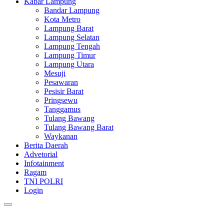
Kabar Lampung
Bandar Lampung
Kota Metro
Lampung Barat
Lampung Selatan
Lampung Tengah
Lampung Timur
Lampung Utara
Mesuji
Pesawaran
Pesisir Barat
Pringsewu
Tanggamus
Tulang Bawang
Tulang Bawang Barat
Waykanan
Berita Daerah
Advetorial
Infotainment
Ragam
TNI POLRI
Login