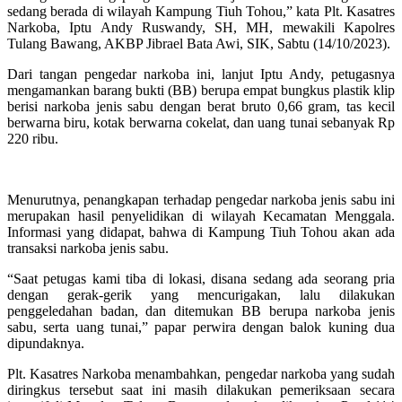
sedang berada di wilayah Kampung Tiuh Tohou,” kata Plt. Kasatres
Narkoba, Iptu Andy Ruswandy, SH, MH, mewakili Kapolres
Tulang Bawang, AKBP Jibrael Bata Awi, SIK, Sabtu (14/10/2023).
Dari tangan pengedar narkoba ini, lanjut Iptu Andy, petugasnya
mengamankan barang bukti (BB) berupa empat bungkus plastik klip
berisi narkoba jenis sabu dengan berat bruto 0,66 gram, tas kecil
berwarna biru, kotak berwarna cokelat, dan uang tunai sebanyak Rp
220 ribu.
Menurutnya, penangkapan terhadap pengedar narkoba jenis sabu ini
merupakan hasil penyelidikan di wilayah Kecamatan Menggala.
Informasi yang didapat, bahwa di Kampung Tiuh Tohou akan ada
transaksi narkoba jenis sabu.
“Saat petugas kami tiba di lokasi, disana sedang ada seorang pria
dengan gerak-gerik yang mencurigakan, lalu dilakukan
penggeledahan badan, dan ditemukan BB berupa narkoba jenis
sabu, serta uang tunai,” papar perwira dengan balok kuning dua
dipundaknya.
Plt. Kasatres Narkoba menambahkan, pengedar narkoba yang sudah
diringkus tersebut saat ini masih dilakukan pemeriksaan secara