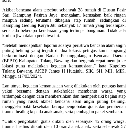
sore.
Akibat bencana alam tersebut sebanyak 28 rumah di Dusun Pasir
Sari, Kampung Pasiran Jaya, mengalami kerusakan baik ringan
maupun sedang terutama dibagian atap rumah, sedangkan di
Kampung Gedung Karya Jitu sebanyak 17 rumah yang terdampak,
serta ada beberapa kendaraan yang tertimpa bangunan. Tidak ada
korban jiwa dalam peristiwa ini.
“Setelah mendapatkan laporan adanya peristiwa bencana alam angin
puting beliung yang terjadi di dua lokasi, petugas kami langsung
berkoordinasi dengan Badan Penanggulangan Bencana Daerah
(BPBD) Kabupaten Tulang Bawang dan bergerak cepat menuju ke
lokasi guna melakukan kegiatan kemanusiaan,” kata Kapolres
Tulang Bawang, AKBP James H Hutajulu, SIK, SH, MH, MIK,
Minggu (17/03/2024).
Lanjutnya, kegiatan kemanusiaan yang dilakukan oleh petugas kami
yakni bersama dengan stakeholder membantu warga yang
terdampak dengan cara membersihkan dan memperbaiki bagian atap
rumah yang rusak akibat bencana alam angin puting beliung,
menggelar bakti kesehatan berupa pengobatan gratis dan pemberian
trauma healing kepada anak-anak, serta pembagian paket sembako.
“Untuk pengobatan gratis diikuti oleh sebanyak 45 orang warga,
trauma healing diikuti oleh 10 orang anak-anak, serta sebanyak 57