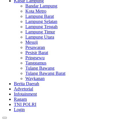
Kabar Lampung
Bandar Lampung
Kota Metro
Lampung Barat
Lampung Selatan
Lampung Tengah
Lampung Timur
Lampung Utara
Mesuji
Pesawaran
Pesisir Barat
Pringsewu
Tanggamus
Tulang Bawang
Tulang Bawang Barat
Waykanan
Berita Daerah
Advetorial
Infotainment
Ragam
TNI POLRI
Login