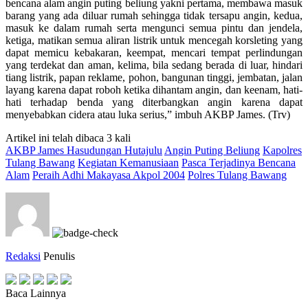
bencana alam angin puting beliung yakni pertama, membawa masuk
barang yang ada diluar rumah sehingga tidak tersapu angin, kedua,
masuk ke dalam rumah serta mengunci semua pintu dan jendela,
ketiga, matikan semua aliran listrik untuk mencegah korsleting yang
dapat memicu kebakaran, keempat, mencari tempat perlindungan
yang terdekat dan aman, kelima, bila sedang berada di luar, hindari
tiang listrik, papan reklame, pohon, bangunan tinggi, jembatan, jalan
layang karena dapat roboh ketika dihantam angin, dan keenam, hati-
hati terhadap benda yang diterbangkan angin karena dapat
menyebabkan cidera atau luka serius,” imbuh AKBP James. (Trv)
Artikel ini telah dibaca 3 kali
AKBP James Hasudungan Hutajulu
Angin Puting Beliung
Kapolres
Tulang Bawang
Kegiatan Kemanusiaan
Pasca Terjadinya Bencana
Alam
Peraih Adhi Makayasa Akpol 2004
Polres Tulang Bawang
Redaksi
Penulis
Baca Lainnya