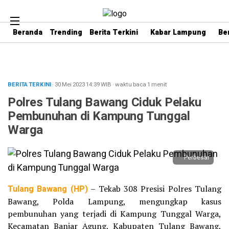
Beranda
Trending
Berita Terkini
Kabar Lampung
Be
BERITA TERKINI
· 30 Mei 2023
14:39
WIB
·
waktu baca 1 menit
Polres Tulang Bawang Ciduk Pelaku
Pembunuhan di Kampung Tunggal
Warga
Perbesar
Tulang Bawang (HP)
– Tekab 308 Presisi Polres Tulang
Bawang, Polda Lampung, mengungkap kasus
pembunuhan yang terjadi di Kampung Tunggal Warga,
Kecamatan Banjar Agung, Kabupaten Tulang Bawang,