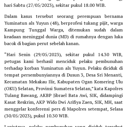
hari Sabtu (27/05/2023), sekitar pukul 18.00 WIB.
Dalam kasus tersebut seorang perempuan bernama
Yuminatun als Yuyun (48), berprofesi tukang pijit, warga
Kampung Tunggal Warga, ditemukan sudah dalam
keadaan meninggal dunia (MD) di rumahnya dengan luka
bacok di bagian perut sebelah kanan.
“Hari Senin (29/05/2023), sekitar pukul 14.30 WIB,
petugas kami berhasil menciduk pelaku pembunuhan
terhadap korban Yuminatun als Yuyun. Pelaku diciduk di
tempat persembunyiannya di Dusun 3, Desa Sri Menanti,
Kecamatan Mekakau Ilir, Kabupaten Ogan Komering Ulu
(OKU) Selatan, Provinsi Sumatera Selatan,” kata Kapolres
Tulang Bawang, AKBP Jibrael Bata Awi, SIK, didampingi
Kasat Reskrim, AKP Wido Dwi Arifiya Zaen, SIK, MH, saat
menggelar konferensi pers di Mapolres setempat, Selasa
(30/05/2023), pukul 10.30 WIB.
Lanjutnya, pelaku pembunuhan yang diciduk tersebut