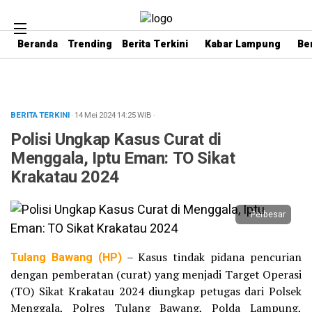
Beranda
Trending
Berita Terkini
Kabar Lampung
Be
BERITA TERKINI
· 14 Mei 2024
14:25
WIB
·
Polisi Ungkap Kasus Curat di
Menggala, Iptu Eman: TO Sikat
Krakatau 2024
Perbesar
Tulang Bawang (HP)
– Kasus tindak pidana pencurian
dengan pemberatan (curat) yang menjadi Target Operasi
(TO) Sikat Krakatau 2024 diungkap petugas dari Polsek
Menggala, Polres Tulang Bawang, Polda Lampung,