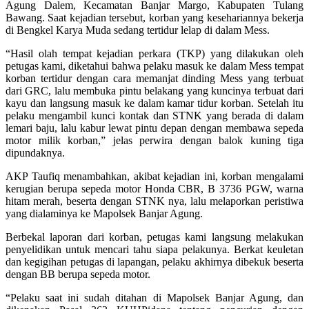
Agung Dalem, Kecamatan Banjar Margo, Kabupaten Tulang
Bawang. Saat kejadian tersebut, korban yang kesehariannya bekerja
di Bengkel Karya Muda sedang tertidur lelap di dalam Mess.
“Hasil olah tempat kejadian perkara (TKP) yang dilakukan oleh
petugas kami, diketahui bahwa pelaku masuk ke dalam Mess tempat
korban tertidur dengan cara memanjat dinding Mess yang terbuat
dari GRC, lalu membuka pintu belakang yang kuncinya terbuat dari
kayu dan langsung masuk ke dalam kamar tidur korban. Setelah itu
pelaku mengambil kunci kontak dan STNK yang berada di dalam
lemari baju, lalu kabur lewat pintu depan dengan membawa sepeda
motor milik korban,” jelas perwira dengan balok kuning tiga
dipundaknya.
AKP Taufiq menambahkan, akibat kejadian ini, korban mengalami
kerugian berupa sepeda motor Honda CBR, B 3736 PGW, warna
hitam merah, beserta dengan STNK nya, lalu melaporkan peristiwa
yang dialaminya ke Mapolsek Banjar Agung.
Berbekal laporan dari korban, petugas kami langsung melakukan
penyelidikan untuk mencari tahu siapa pelakunya. Berkat keuletan
dan kegigihan petugas di lapangan, pelaku akhirnya dibekuk beserta
dengan BB berupa sepeda motor.
“Pelaku saat ini sudah ditahan di Mapolsek Banjar Agung, dan