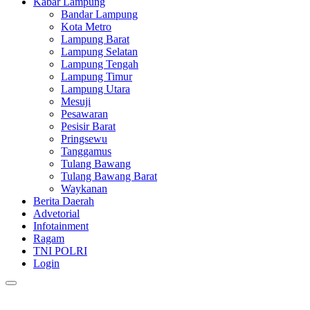
Kabar Lampung
Bandar Lampung
Kota Metro
Lampung Barat
Lampung Selatan
Lampung Tengah
Lampung Timur
Lampung Utara
Mesuji
Pesawaran
Pesisir Barat
Pringsewu
Tanggamus
Tulang Bawang
Tulang Bawang Barat
Waykanan
Berita Daerah
Advetorial
Infotainment
Ragam
TNI POLRI
Login