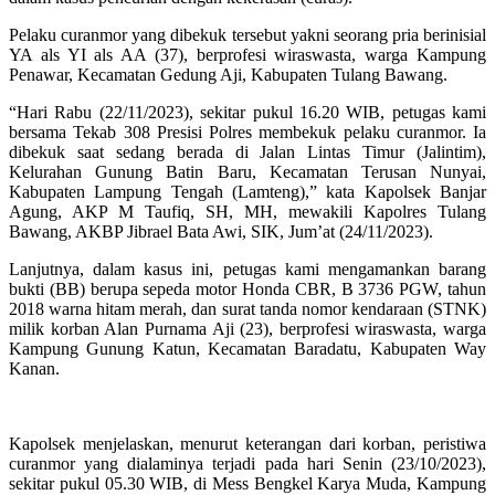
Pelaku curanmor yang dibekuk tersebut yakni seorang pria berinisial
YA als YI als AA (37), berprofesi wiraswasta, warga Kampung
Penawar, Kecamatan Gedung Aji, Kabupaten Tulang Bawang.
“Hari Rabu (22/11/2023), sekitar pukul 16.20 WIB, petugas kami
bersama Tekab 308 Presisi Polres membekuk pelaku curanmor. Ia
dibekuk saat sedang berada di Jalan Lintas Timur (Jalintim),
Kelurahan Gunung Batin Baru, Kecamatan Terusan Nunyai,
Kabupaten Lampung Tengah (Lamteng),” kata Kapolsek Banjar
Agung, AKP M Taufiq, SH, MH, mewakili Kapolres Tulang
Bawang, AKBP Jibrael Bata Awi, SIK, Jum’at (24/11/2023).
Lanjutnya, dalam kasus ini, petugas kami mengamankan barang
bukti (BB) berupa sepeda motor Honda CBR, B 3736 PGW, tahun
2018 warna hitam merah, dan surat tanda nomor kendaraan (STNK)
milik korban Alan Purnama Aji (23), berprofesi wiraswasta, warga
Kampung Gunung Katun, Kecamatan Baradatu, Kabupaten Way
Kanan.
Kapolsek menjelaskan, menurut keterangan dari korban, peristiwa
curanmor yang dialaminya terjadi pada hari Senin (23/10/2023),
sekitar pukul 05.30 WIB, di Mess Bengkel Karya Muda, Kampung