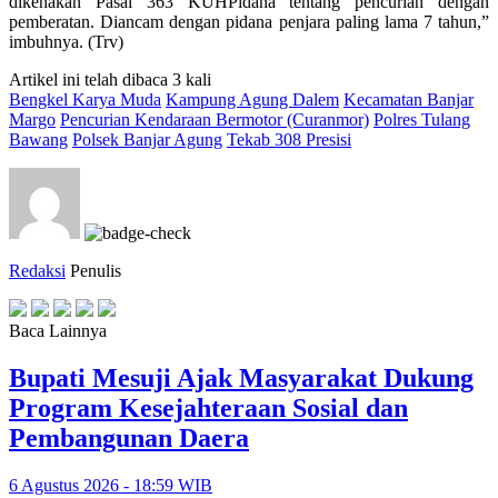
dikenakan Pasal 363 KUHPidana tentang pencurian dengan
pemberatan. Diancam dengan pidana penjara paling lama 7 tahun,”
imbuhnya. (Trv)
Artikel ini telah dibaca 3 kali
Bengkel Karya Muda
Kampung Agung Dalem
Kecamatan Banjar
Margo
Pencurian Kendaraan Bermotor (Curanmor)
Polres Tulang
Bawang
Polsek Banjar Agung
Tekab 308 Presisi
Redaksi
Penulis
Baca Lainnya
Bupati Mesuji Ajak Masyarakat Dukung
Program Kesejahteraan Sosial dan
Pembangunan Daera
6 Agustus 2026 - 18:59 WIB