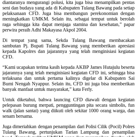
diantaranya mengurangi polusi, kita juga bisa menampilkan pentas
seni dan budaya yang ada di Kabupaten Tulang Bawang pada setiap
pelaksanaan CFD. Juga bisa membangun perekonomian dengan
meningkatkan UMKM. Selain itu, sebagai tempat untuk berolah
raga sehingga kita dapat menjaga stamina dan kesehatan,” papar
perwira peraih Adhi Makayasa Akpol 2004.
Di tempat yang sama, Sekda Tulang Bawang membacakan
sambutan Pj. Bupati Tulang Bawang yang memberikan apresiasi
kepada Kapolres dan jajarannya yang telah menginisiasi kegiatan
CFD.
“Kami ucapakan terima kasih kepada AKBP James Hutajulu beserta
jajarannya yang telah menginisiasi kegiatan CFD ini, sehingga bisa
terlaksana dan untuk pertama kalinya digelar di Kabupaten Sai
Bumi Nengah Nyappur. Selain itu, CFD ini juga bisa memberikan
banyak manfaat untuk masyarakat,” kata Ferly.
Untuk diketahui, bahwa launcing CFD diawali dengan kegiatan
pelepasan burung merpati, pengguntingan pita secara simbolis, fun
walk (jalan santai) yang diikuti oleh sekitar 1000 orang warga, dan
senam bersama.
Juga dimeriahkan dengan penampilan dari Polisi Cilik (Pocil) Polres
Tulang Bawang, pertunjukan Tarian Lampung dan penampilan