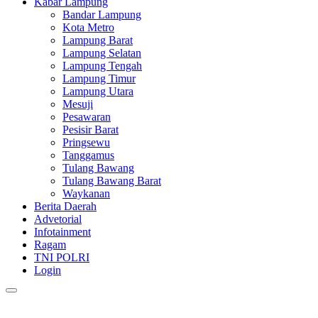
Kabar Lampung
Bandar Lampung
Kota Metro
Lampung Barat
Lampung Selatan
Lampung Tengah
Lampung Timur
Lampung Utara
Mesuji
Pesawaran
Pesisir Barat
Pringsewu
Tanggamus
Tulang Bawang
Tulang Bawang Barat
Waykanan
Berita Daerah
Advetorial
Infotainment
Ragam
TNI POLRI
Login