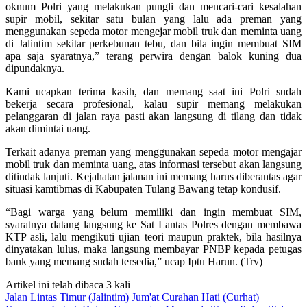
oknum Polri yang melakukan pungli dan mencari-cari kesalahan
supir mobil, sekitar satu bulan yang lalu ada preman yang
menggunakan sepeda motor mengejar mobil truk dan meminta uang
di Jalintim sekitar perkebunan tebu, dan bila ingin membuat SIM
apa saja syaratnya,” terang perwira dengan balok kuning dua
dipundaknya.
Kami ucapkan terima kasih, dan memang saat ini Polri sudah
bekerja secara profesional, kalau supir memang melakukan
pelanggaran di jalan raya pasti akan langsung di tilang dan tidak
akan dimintai uang.
Terkait adanya preman yang menggunakan sepeda motor mengajar
mobil truk dan meminta uang, atas informasi tersebut akan langsung
ditindak lanjuti. Kejahatan jalanan ini memang harus diberantas agar
situasi kamtibmas di Kabupaten Tulang Bawang tetap kondusif.
“Bagi warga yang belum memiliki dan ingin membuat SIM,
syaratnya datang langsung ke Sat Lantas Polres dengan membawa
KTP asli, lalu mengikuti ujian teori maupun praktek, bila hasilnya
dinyatakan lulus, maka langsung membayar PNBP kepada petugas
bank yang memang sudah tersedia,” ucap Iptu Harun. (Trv)
Artikel ini telah dibaca 3 kali
Jalan Lintas Timur (Jalintim)
Jum'at Curahan Hati (Curhat)