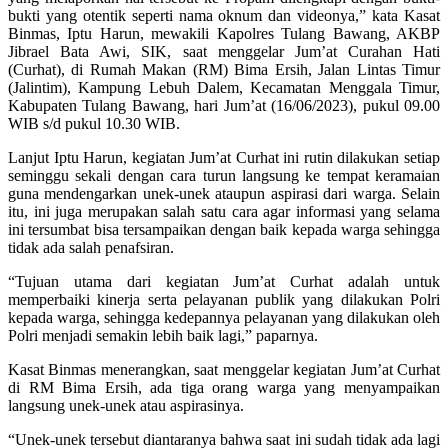
bukti yang otentik seperti nama oknum dan videonya,” kata Kasat
Binmas, Iptu Harun, mewakili Kapolres Tulang Bawang, AKBP
Jibrael Bata Awi, SIK, saat menggelar Jum’at Curahan Hati
(Curhat), di Rumah Makan (RM) Bima Ersih, Jalan Lintas Timur
(Jalintim), Kampung Lebuh Dalem, Kecamatan Menggala Timur,
Kabupaten Tulang Bawang, hari Jum’at (16/06/2023), pukul 09.00
WIB s/d pukul 10.30 WIB.
Lanjut Iptu Harun, kegiatan Jum’at Curhat ini rutin dilakukan setiap
seminggu sekali dengan cara turun langsung ke tempat keramaian
guna mendengarkan unek-unek ataupun aspirasi dari warga. Selain
itu, ini juga merupakan salah satu cara agar informasi yang selama
ini tersumbat bisa tersampaikan dengan baik kepada warga sehingga
tidak ada salah penafsiran.
“Tujuan utama dari kegiatan Jum’at Curhat adalah untuk
memperbaiki kinerja serta pelayanan publik yang dilakukan Polri
kepada warga, sehingga kedepannya pelayanan yang dilakukan oleh
Polri menjadi semakin lebih baik lagi,” paparnya.
Kasat Binmas menerangkan, saat menggelar kegiatan Jum’at Curhat
di RM Bima Ersih, ada tiga orang warga yang menyampaikan
langsung unek-unek atau aspirasinya.
“Unek-unek tersebut diantaranya bahwa saat ini sudah tidak ada lagi