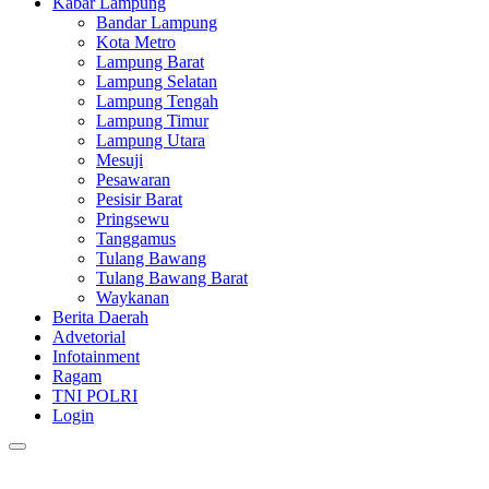
Kabar Lampung
Bandar Lampung
Kota Metro
Lampung Barat
Lampung Selatan
Lampung Tengah
Lampung Timur
Lampung Utara
Mesuji
Pesawaran
Pesisir Barat
Pringsewu
Tanggamus
Tulang Bawang
Tulang Bawang Barat
Waykanan
Berita Daerah
Advetorial
Infotainment
Ragam
TNI POLRI
Login