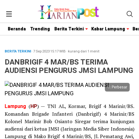
Beranda
Trending
Berita Terkini
Kabar Lampung
Be
BERITA TERKINI
· 7 Sep 2023
15:17
WIB
·
kurang dari 1 menit
DANBRIGIF 4 MAR/BS TERIMA
AUDIENSI PENGURUS JMSI LAMPUNG
Perbesar
Lampung
(
HP
) — TNI AL, Kormar, Brigif 4 Marinir/BS.
Komandan Brigade Infanteri (Danbrigif) 4 Marinir/BS
Kolonel Marinir Bob Osianto Siregar terima kunjungan
audiensi dari ketua JMSI (Jaringan Media Siber Indonesia)
Lampung di Mako Brigif 4 Marinir/BS, Jl. Pematang Awi,