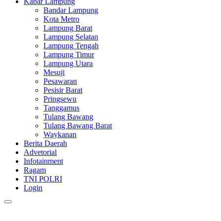
Kabar Lampung
Bandar Lampung
Kota Metro
Lampung Barat
Lampung Selatan
Lampung Tengah
Lampung Timur
Lampung Utara
Mesuji
Pesawaran
Pesisir Barat
Pringsewu
Tanggamus
Tulang Bawang
Tulang Bawang Barat
Waykanan
Berita Daerah
Advetorial
Infotainment
Ragam
TNI POLRI
Login