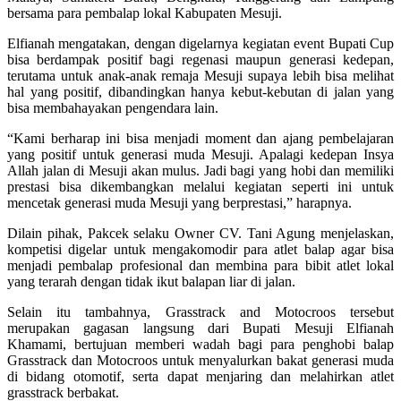
bersama para pembalap lokal Kabupaten Mesuji.
Elfianah mengatakan, dengan digelarnya kegiatan event Bupati Cup
bisa berdampak positif bagi regenasi maupun generasi kedepan,
terutama untuk anak-anak remaja Mesuji supaya lebih bisa melihat
hal yang positif, dibandingkan hanya kebut-kebutan di jalan yang
bisa membahayakan pengendara lain.
“Kami berharap ini bisa menjadi moment dan ajang pembelajaran
yang positif untuk generasi muda Mesuji. Apalagi kedepan Insya
Allah jalan di Mesuji akan mulus. Jadi bagi yang hobi dan memiliki
prestasi bisa dikembangkan melalui kegiatan seperti ini untuk
mencetak generasi muda Mesuji yang berprestasi,” harapnya.
Dilain pihak, Pakcek selaku Owner CV. Tani Agung menjelaskan,
kompetisi digelar untuk mengakomodir para atlet balap agar bisa
menjadi pembalap profesional dan membina para bibit atlet lokal
yang terarah dengan tidak ikut balapan liar di jalan.
Selain itu tambahnya, Grasstrack and Motocroos tersebut
merupakan gagasan langsung dari Bupati Mesuji Elfianah
Khamami, bertujuan memberi wadah bagi para penghobi balap
Grasstrack dan Motocroos untuk menyalurkan bakat generasi muda
di bidang otomotif, serta dapat menjaring dan melahirkan atlet
grasstrack berbakat.