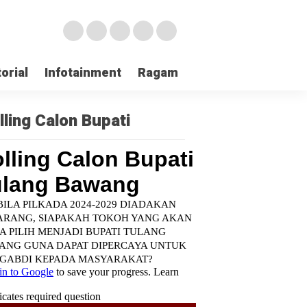
orial
Infotainment
Ragam
TNI POLRI
Login
lling Calon Bupati