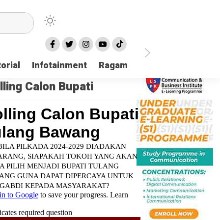
orial
Infotainment
Ragam
TNI POLRI
Login
lling Calon Bupati