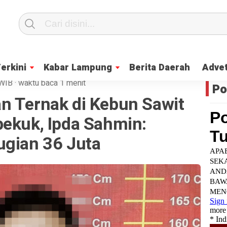
Terkini
Kabar Lampung
Berita Daerah
Advet
WIB
·
waktu baca 1 menit
Po
n Ternak di Kebun Sawit
bekuk, Ipda Sahmin:
ugian 36 Juta