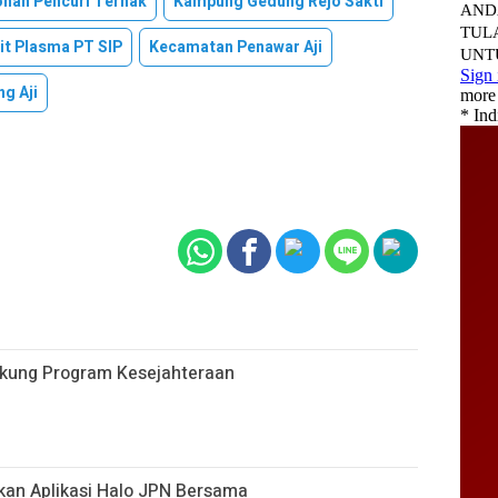
onan Pencuri Ternak
Kampung Gedung Rejo Sakti
it Plasma PT SIP
Kecamatan Penawar Aji
g Aji
ukung Program Kesejahteraan
kan Aplikasi Halo JPN Bersama